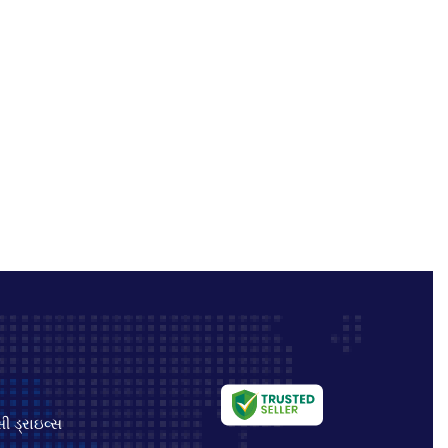
ો
 ડ્રાઇવ્સ