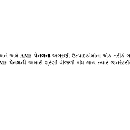
AMF પેનલના
 અને અમે
અગ્રણી ઉત્પાદકોમાંના એક તરીકે ગ
MF પેનલની
અમારી શ્રેણી વીજળી બંધ થાય ત્યારે જનરેટર્સ