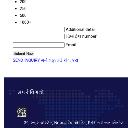
200
250
500
1000+
Additional detail
મોબાઈલ number
Email
SEND INQUIRY
મને મફતમાં કૉલ કરો
સંપર્ક વિગતો
39, રૂદ્ર એસ્ટેટ, Nr. મહાદેવ એસ્ટેટ, B/H. રામેશ્વર એસ્ટેટ,