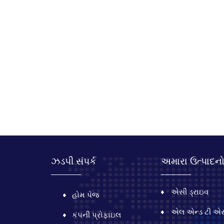
ઝડપી સંપર્ક
અમારા ઉત્પાદન
એસી ડ્રાઇવ
હોમ પેજ
એલ એન્ડ ટી એસી
કંપની પ્રોફાઇલ