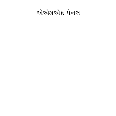
એએમએફ પેનલ