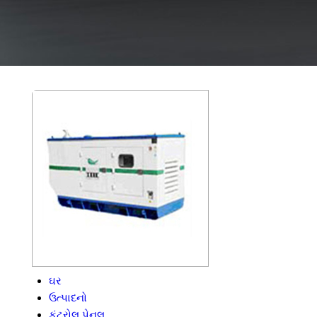
ઘર
ઉત્પાદનો
કંટ્રોલ પેનલ