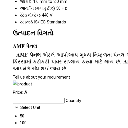
જાડાઈ
1.6 mm to 2.0 mm
આવર્તન (મેગાહર્ટઝ)
50 Hz
રેટેડ વોલ્ટેજ
440 V
સ્ટાન્ડર્ડ
IS/IEC Standards
ઉત્પાદન વિગતો
AMF પેનલ
AMF પેનલ
એટલે આપોઆપ મુખ્ય નિષ્ફળતા પેનલ
A
કિસ્સામાં કટોકટી પાવર સપ્લાય કરવા માટે થાય છે.
આપમેળે બંધ થઈ જાય છે.
Tell us about your requirement
Price:
Â
Quantity
Select Unit
50
100