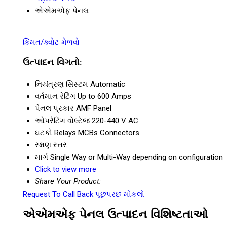
એએમએફ પેનલ
કિંમત/ક્વોટ મેળવો
ઉત્પાદન વિગતો:
નિયંત્રણ સિસ્ટમ
Automatic
વર્તમાન રેટિંગ
Up to 600 Amps
પેનલ પ્રકાર
AMF Panel
ઓપરેટિંગ વોલ્ટેજ
220-440 V AC
ઘટકો
Relays MCBs Connectors
રક્ષણ સ્તર
માર્ગ
Single Way or Multi-Way depending on configuration
Click to view more
Share Your Product:
Request To Call Back
પૂછપરછ મોકલો
એએમએફ પેનલ ઉત્પાદન વિશિષ્ટતાઓ