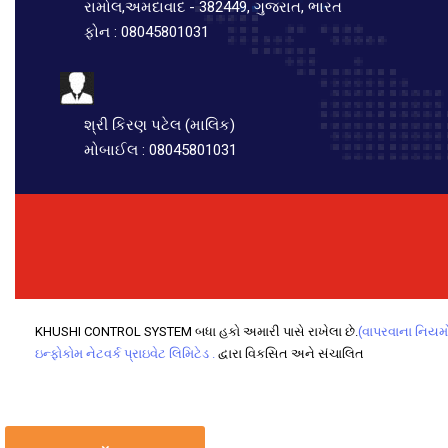
રામોલ,અમદાવાદ - 382449, ગુજરાત, ભારત
ફોન :
08045801031
શ્રી કિરણ પટેલ
(
માલિક
)
મોબાઈલ :
08045801031
KHUSHI CONTROL SYSTEM બધા હકો અમારી પાસે રાખેલા છે.
(વાપરવાના નિયમ
ઇન્ફોકોમ નેટવર્ક પ્રાઇવેટ લિમિટેડ .
દ્વારા વિકસિત અને સંચાલિત