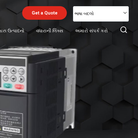
Get a Quote
ભાષા બદલો
રા ઉત્પાદનો
વધારાની લિંક્સ
અમારો સંપર્ક કરો