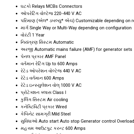
ઘટકો
Relays MCBs Connectors
ઓપરેટિંગ વોલ્ટેજ
220-440 V AC
પરિમાણ (એલ* ડબલ્યુ* એચ)
Customizable depending on r
માર્ગ
Single Way or Multi-Way depending on configuration
વોરંટી
1 Year
નિયંત્રણ સિસ્ટમ
Automatic
અરજી
Automatic mains failure (AMF) for generator sets
પેનલ પ્રકાર
AMF Panel
વર્તમાન રેટિંગ
Up to 600 Amps
રેટેડ ઓપરેશન વોલ્ટેજ
440 V AC
રેટેડ વર્તમાન
600 Amps
રેટેડ ઇન્સ્યુલેશન વોલ્
1000 V AC
પ્રોટેક્શન ક્લાસ
Class I
કુલિંગ સિસ્ટમ
Air cooling
કનેક્ટિવિટી પ્રકાર
Wired
કેબિનેટ સામગ્રી
Mild Steel
સુવિધાઓ
Auto start Auto stop Generator control Overload
મહત્તમ આઉટપુટ કરન્ટ
600 Amps