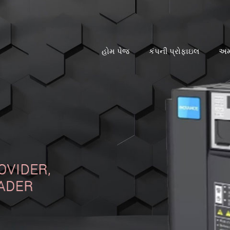
હોમ પેજ
કંપની પ્રોફાઇલ
અમા